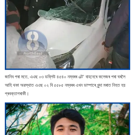
জানিব পৰা মতে, এএছ ০৩ ডব্লিউ ৪৫৪০ নম্বৰৰ এল্ট’ বাহনেৰে কলেজৰ পৰা ঘৰলৈ
আহি থকা অৱস্থাত এএছ ০২ বি ৫৫৮৫ নম্বৰৰ এখন ডাম্পাৰে খুন্দা মৰাত নিহত হয়
প্ৰবক্তাগৰাকী।