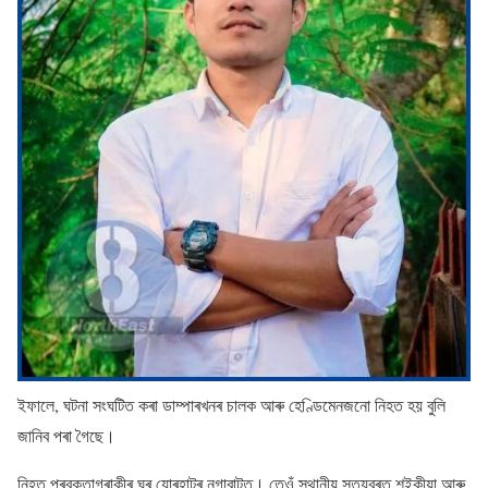
ইফালে, ঘটনা সংঘটিত কৰা ডাম্পাৰখনৰ চালক আৰু হেণ্ডিমেনজনো নিহত হয় বুলি
জানিব পৰা গৈছে।
নিহত প্ৰবক্তাগৰাকীৰ ঘৰ যোৰহাটৰ নগাবাটত। তেওঁ স্থানীয় সত্যব্ৰত শইকীয়া আৰু