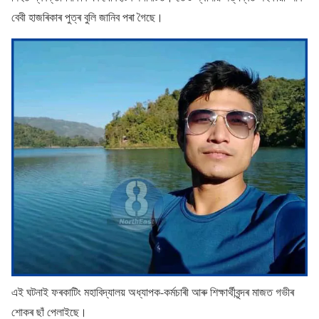
বেবী হাজৰিকাৰ পুত্ৰ বুলি জানিব পৰা গৈছে।
এই ঘটনাই ফৰকাটিং মহাবিদ্যালয় অধ্যাপক-কৰ্মচাৰী আৰু শিক্ষাৰ্থীবৃন্দৰ মাজত গভীৰ
শােকৰ ছাঁ পেলাইছে।