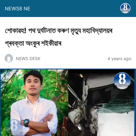
NEWS8 NE
শােকাৱহ! পথ দুৰ্ঘটনাত কৰুণ মৃত্যু মহাবিদ্যালয়ৰ
প্ৰবক্তা অংকুৰ শইকীয়াৰ
NEWS DESK
4 years ago