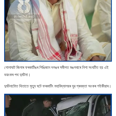
গোলাঘাট জিলাৰ ফৰকাটিঙৰ শিঙিজান দলঙৰ সমীপত মঙলবাৰে নিশা সংঘটিত হয় এই
ভয়ংকৰ পথ দুৰ্ঘটনা।
দুৰ্ঘটনাটোত থিতাতে মৃত্যু ঘটে ফৰকাটিং মহাবিদ্যালয়ৰ যুৱ প্ৰবক্তা অংকৰ শইকীয়াৰ।