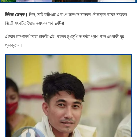
নিউজ ডেস্ক।
শিল, মাটি কঢ়িওৱা একাংশ ডাম্পাৰ চালকৰ দৌৰাত্ম্যৰ বাবেই ৰাজ্যত
নিতৌ সংঘটিত হৈছে ভয়ংকৰ পথ দুৰ্ঘটনা।
এইবাৰ ডাম্পাৰৰ সৈতে মাৰুতি এল্ট’ বাহনৰ মুখামুখি সংঘৰ্ষত প্ৰাণ গ’ল এগৰাকী যুৱ
প্ৰবক্তাৰ।