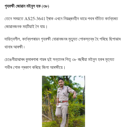
গৃহৰক্ষী জােৱান মইনুল হক (৩৮)
তেনে সময়তে AS25-3641 ট্ৰাক এখনে নিয়ন্ত্ৰনহীন ভাৱে পথৰ দাঁতিত কৰ্তব্যৰত
জোৱানজনক মহটিয়াই লৈ যায়।
দায়িত্বশীল, কৰ্তব্যপৰায়ন গৃহৰক্ষী যোৱানজনৰ মৃত্যুত শোকস্তব্ধ হৈ পৰিছে ছিপাঝাৰ
থানাৰ আৰক্ষী ৷
চেঙেলীয়াঝাৰৰ কুমাৰপাৰা গাৱৰ দুই সন্তানৰ পিতৃ ৩৮ বছৰীয়া মইনুল হকৰ মৃত্যত
গভীৰ শােক প্ৰকাশ কৰিছে জিলা আৰক্ষীয়ে।