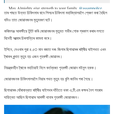
May Almighty give strength to your family.
@assampolice
তাৰ পাছত উন্নত চিকিৎসাৰ বাবে শিলচৰ চিকিৎসা মহাবিদ্যালয়লৈ প্ৰেৰণ কৰা হৈছিল
@DGPAssamPolice
@gpsinghips
pic.twitter.com/91KryKsTCa
যদিও তাত জােৱানজনৰ মৃত্যুবৰণ ঘটে।
— Karimganj Police (@karimganjpolice)
December 4, 2021
কৰিমগঞ্জ আৰক্ষীয়ে টুইট কৰি জােৱানজনৰ মৃত্যুত গভীৰ শােক প্ৰকাশ কৰাৰ লগতে
বিদেহী আত্মাৰ চিৰশান্তিৰ কামনা কৰে।
ইপিনে, দেওবাৰ পুৱা ৪.৫੦ মান বজাত দৰং জিলাৰ ছিপাঝাৰৰ ৰাষ্ট্ৰীয় ঘাইপথত এখন
ট্ৰাকৰ খুন্দাত মৃত্যু হয় এজন গৃহৰক্ষী জােৱানৰ।
নিয়ন্ত্ৰনহীন ট্ৰাকে মহতিয়াই নিলে কৰ্তব্যৰত গৃহৰক্ষী জোৱান মইনুল হকক।
জােৱানজনক চিকিৎসালয়লৈ নিয়াৰ পথত মৃত্যু হয় বুলি জানিব পৰা গৈছে।
ছিপাঝাৰৰ ঘোঁৰাবান্ধাত ৰাষ্ট্ৰীয় ঘাইপথৰ দাঁতিতে থকা এ,টি,এম কক্ষৰ নৈশ পহৰাৰ
দায়িত্বত আছিল ছিপাঝাৰ আৰক্ষী থানাৰ গৃহৰক্ষী জোৱানজন ৷