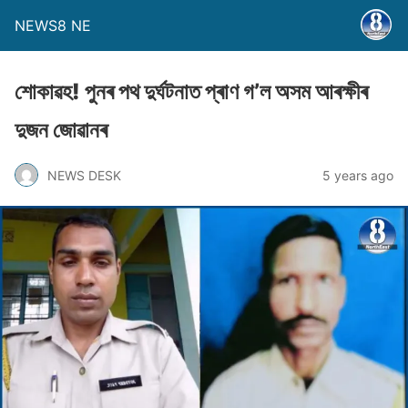
NEWS8 NE
শােকাৱহ! পুনৰ পথ দুৰ্ঘটনাত প্ৰাণ গ’ল অসম আৰক্ষীৰ
দুজন জােৱানৰ
NEWS DESK
5 years ago