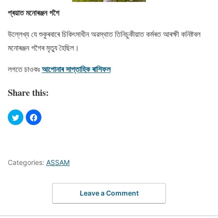
প্ৰয়াত মনােৰঞ্জন গগৈ
উল্লেখ্য যে শুকুৰবাৰে চিকিৎসাধীন অৱস্থাত তিনিচুকীয়াত কৰ্মৰত আৰক্ষী কনিষ্টবল
মনােৰঞ্জন গগৈৰ মৃত্যু হৈছিল।
আপােনাৰ সাপ্তাহিক ৰাশিফল
লগতে চাওকঃ
Share this:
Categories:
ASSAM
Leave a Comment