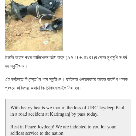
উভতি অহাৰ পথত কানিশৈলৰ অল্ট’ বাহন (AS 10E 8781)ৰ সৈতে মুখামুখি সংঘৰ্ষ
হয় স্কুটীখনৰ।
এই দুৰ্ঘটনাত বিধ্বস্ত হৈ পৰে স্কুটীখন। দুৰ্ঘটনাত গুৰুতৰভাৱে আহত জয়দীপ পালক
প্ৰথমে কৰিমগঞ্জ অসামৰিক চিকিৎসালয়লৈ নিয়া হয়।
With heavy hearts we mourn the loss of UBC Joydeep Paul
in a road accident at Karimganj by pass today.
Rest in Peace Joydeep! We are indebted to you for your
selfless service to the nation.