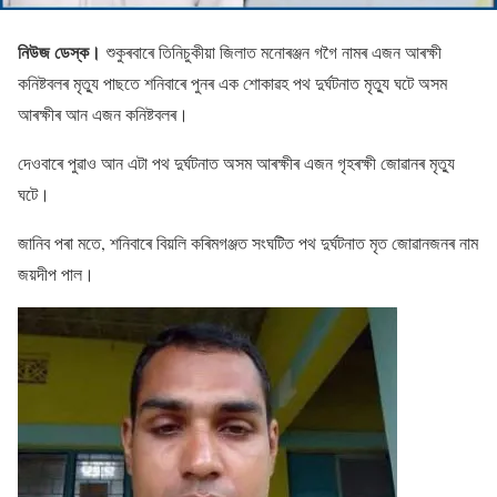
নিউজ ডেস্ক।
শুকুৰবাৰে তিনিচুকীয়া জিলাত মনােৰঞ্জন গগৈ নামৰ এজন আৰক্ষী
কনিষ্টবলৰ মৃত্যু পাছতে শনিবাৰে পুনৰ এক শােকাৱহ পথ দুৰ্ঘটনাত মৃত্যু ঘটে অসম
আৰক্ষীৰ আন এজন কনিষ্টবলৰ।
দেওবাৰে পুৱাও আন এটা পথ দুৰ্ঘটনাত অসম আৰক্ষীৰ এজন গৃহৰক্ষী জােৱানৰ মৃত্যু
ঘটে।
জানিব পৰা মতে, শনিবাৰে বিয়লি কৰিমগঞ্জত সংঘটিত পথ দুৰ্ঘটনাত মৃত জােৱানজনৰ নাম
জয়দীপ পাল।