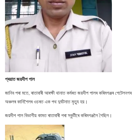
প্ৰয়াত জয়দীপ পাল
জানিব পৰা মতে, ৰাতাবাৰী আৰক্ষী থানাত কৰ্মৰত জয়দীপ পালৰ কৰিমগঞ্জৰ পেটেলনগৰ
অঞ্চলৰ কানিশৈলৰ ওচৰত এক পথ দুৰ্ঘটনাত মৃত্যু হয়।
জয়দীপ পাল বিভাগীয় কামত ৰাতাবাৰী পৰা স্কুটীৰে কৰিমগঞ্জলৈ গৈছিল।