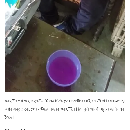
গুৱাহাটীৰ পৰা অহা দহজনীয়া চি এম ভিজিলেন্সৰ দলটোৱে কেই বাঘণ্টা ধৰি সোধা-পোছা
কৰাৰ অন্তত ঘোচখোৰ লাটমণ্ডলজনক গুৱাহাটীলৈ নিছে বুলি আৰক্ষী সূত্ৰে জানিব পৰা
গৈছে।