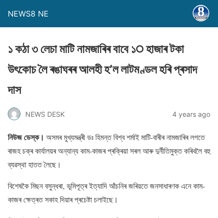
NEWS8 NE
১ কঠা ৩ লেচা মাটি নামজাৰিৰ বাবে ১੦ হাজাৰ টকা
উৎকােচ লৈ ৰঙাঘৰৰ আলহী হ’ল লাটমণ্ডল হৰি প্ৰসাদ
দাস
NEWS DESK
4 years ago
নিউজ ডেস্ক।
অসমৰ মুখ্যমন্ত্ৰী ডঃ হিমন্ত বিশ্ব শৰ্মাই মাটি-বাৰীৰ নামজাৰিৰ লগতে
ৰাজহ চক্ৰ কাৰ্যালয়ৰ অন্যান্য কাম-কাজৰ প্ৰক্ৰিয়া সৰল আৰু দুৰ্নীতিমুক্ত কৰিবলৈ বহু
ব্যৱস্থা হাতত লৈছে।
বিশেষকৈ মিছন বসুন্ধৰা, ভূমিপূত্ৰ ইত্যাদি আঁচনিৰ জৰিয়তে জনসাধাৰণক এনে কাম-
কাজৰ ক্ষেত্ৰত সকাহ দিয়াৰ প্ৰচেষ্টা চলাইছে।