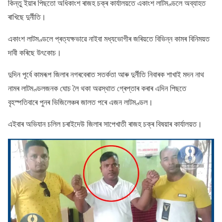
কিন্তু ইয়াৰ পিছতাে অধিকাংশ ৰাজহ চক্ৰ কাৰ্যালয়তে একাংশ লাটমণ্ডলে অব্যাহত
ৰাখিছে দুৰ্নীতি।
একাংশ লাটমণ্ডলে প্ৰত্যক্ষভাৱে নাইবা মধ্যভােগীৰ জৰিয়তে বিভিন্ন কামৰ বিনিময়ত
দাবী কৰিছে উৎকােচ।
দুদিন পূৰ্বে কামৰূপ জিলাৰ নগৰবেৰাত সতৰ্কতা আৰু দুৰ্নীতি নিবাৰক শাখাই মদন নাথ
নামৰ লাটমণ্ডলজনক ঘােচ লৈ থকা অৱস্থাত গ্ৰেপ্তাৰ কৰাৰ এদিন পিছতে
বৃহস্পতিবাৰে পুনৰ ভিজিলেঞ্চৰ জালত পৰে এজন লাটমণ্ডল।
এইবাৰ অভিযান চলিল চৰাইদেউ জিলাৰ সাপেখাতী ৰাজহ চক্ৰ বিষয়াৰ কাৰ্যালয়ত।