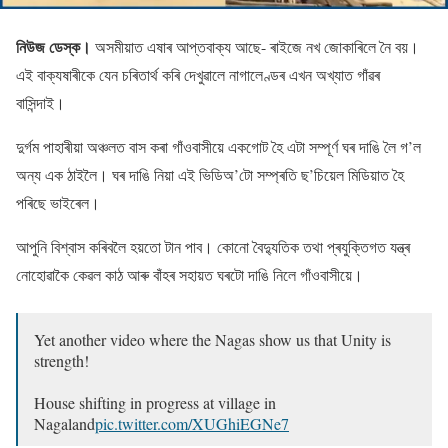
নিউজ ডেস্ক।
অসমীয়াত এষাৰ আপ্তবাক্য আছে- ৰাইজে নখ জােকাৰিলে নৈ বয়।
এই বাক্যষাৰীকে যেন চৰিতাৰ্থ কৰি দেখুৱালে নাগালেণ্ডৰ এখন অখ্যাত গাঁৱৰ
বাসিন্দাই।
দুৰ্গম পাহাৰীয়া অঞ্চলত বাস কৰা গাঁওবাসীয়ে একগােট হৈ এটা সম্পূৰ্ণ ঘৰ দাঙি লৈ গ’ল
অন্য এক ঠাইলৈ। ঘৰ দাঙি নিয়া এই ভিডিঅ’টো সম্প্ৰতি ছ’চিয়েল মিডিয়াত হৈ
পৰিছে ভাইৰেল।
আপুনি বিশ্বাস কৰিবলৈ হয়তো টান পাব। কোনো বৈদ্যুতিক তথা প্ৰযুক্তিগত যন্ত্ৰ
নোহোৱাকৈ কেৱল কাঠ আৰু বাঁহৰ সহায়ত ঘৰটো দাঙি নিলে গাঁওবাসীয়ে।
Yet another video where the Nagas show us that Unity is
strength!
House shifting in progress at village in
Nagaland
pic.twitter.com/XUGhiEGNe7