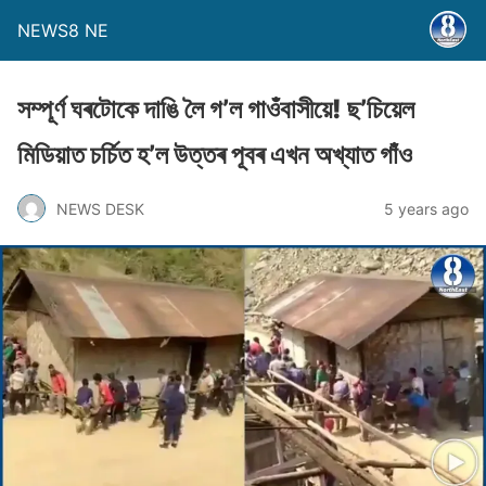
NEWS8 NE
সম্পূৰ্ণ ঘৰটােকে দাঙি লৈ গ’ল গাওঁবাসীয়ে! ছ’চিয়েল
মিডিয়াত চৰ্চিত হ’ল উত্তৰ পূবৰ এখন অখ্যাত গাঁও
NEWS DESK
5 years ago