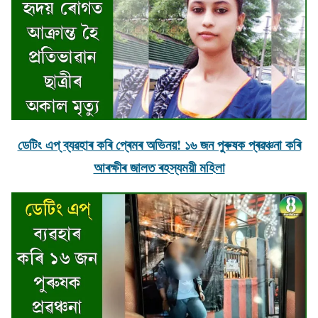
ডেটিং এপ্ ব্যৱহাৰ কৰি প্ৰেমৰ অভিনয়! ১৬ জন পুৰুষক প্ৰৱঞ্চনা কৰি
আৰক্ষীৰ জালত ৰহস্যময়ী মহিলা