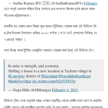
— Sudha Ramen IFS 🇮🇳 (@SudhaRamenIFS)
February
5, 2021
এনে অপূৰ্ব একতাৰ পৰিচয় দিছে নাগালেণ্ডৰ লংগলেং জিলাৰ দুৰ্গম য়াচেম নামৰ
গাঁওখনৰ বাসিন্দাসকলে।
ভাৰতীয় বন সেৱাৰ এজন বিষয়া সুধা ৰমেনে টুইটাৰত শ্বেয়াৰ কৰা এই ভিডিঅ’টো
ঘণ্টাৰ ভিতৰত উপভোগ কৰিছে ৯০০০ দৰ্শকে। য’ত তেওঁ কেপচনত লিখিছে যে
‘একতাই শক্তি’।
নাগা হিলছ্ নামৰ টুইটাৰ একাউন্টত প্ৰথমে শ্বেয়াৰ কৰা হৈছে এই ভিডিঅ’টাে।
In unity is strength, and economy.
Shifting a house to a new location at Yachem village in
#Longleng
district of
#Nagaland
.
#Nagahills
#northeast
#IndiaTogether
pic.twitter.com/5GSYFlj55p
— Naga Hills (@Hillsnaga)
February 4, 2021
ভিডিঅ’টোত দেখা অনুসৰি প্ৰায় এশজন স্থানীয় লোকে চাৰিটা দলত ভাগ হৈ ঘৰটোৰ
চাৰিটা কোণত ধৰি পাহাৰীয়া পথটোত দাঙি লৈ যায় ঘৰটো। অৱশ্যে ঘৰটোৰ স্থানান্তৰ