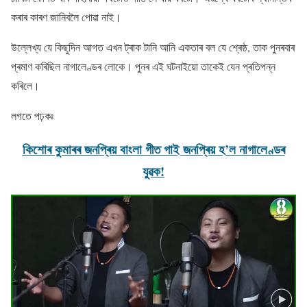
কৰাৰ কাৰণ জানিবলৈ পোৱা নাই।
উল্লেখ্য যে কিছুদিন আগত এখন ট্ৰাক টানি আনি একতাৰ বল যে শ্ৰেষ্ঠ, তাক পুনৰবাৰ
প্ৰমাণ কৰিছিল নাগালেণ্ডৰ লোকে। পুনৰ এই ঘটনাইয়ো তাকেই যেন প্ৰতিপন্ন
কৰিলে।
লগতে পঢ়কঃ
কিশোৰ কুমাৰৰ জনপ্ৰিয় বাংলা গীত গাই জনপ্ৰিয় হ’ল নাগালেণ্ডৰ
যুৱক!