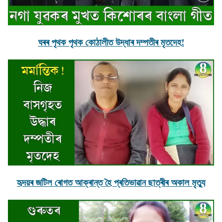
ঘৰৰ পৃথক পৃথক কােঠালীত উদ্ধাৰ দম্পতীৰ মৃতদেহ!
হৃদয়ৰ জটিল ৰােগত আক্ৰান্ত হৈ প্ৰতিভাৱান ছাত্ৰীৰ অকাল মৃত্যু