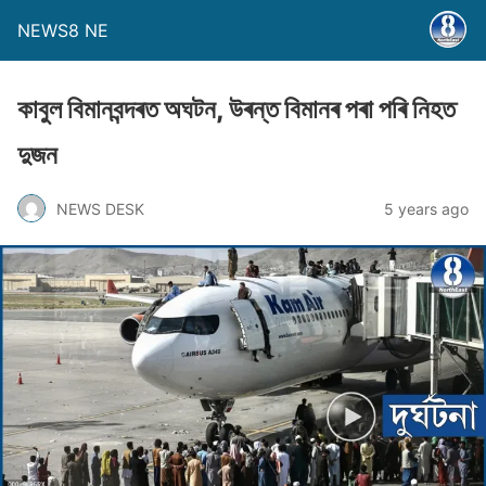
NEWS8 NE
কাবুল বিমানবন্দৰত অঘটন, উৰন্ত বিমানৰ পৰা পৰি নিহত
দুজন
NEWS DESK
5 years ago