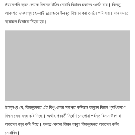
ইয়াৰোপৰি দুজন লোকে বিমানত উঠিব নোৱাৰি বিমানৰ চকাতে ওলমি যায়। কিন্তু
আকাশত ভাৰসাম্য হেৰুৱাই দুয়োজনে উৰন্ত বিমানৰ পৰা তললৈ পৰি যায়। যাৰ ফলত
দুয়োজন থিতাতে নিহত হয়।
উল্লেখ্য যে, বিমানবন্দৰত এই বিশৃংখলতা সমাপ্ত কৰিবলৈ কাবুলৰ বিমান প্ৰাধিকৰণে
বিমান সেৱা বন্ধ কৰি দিছে। অৰ্থাৎ পৰৱৰ্তী নিৰ্দেশ নোপোৱা পৰ্যন্ত বিমান উৰণ বা
অৱতৰণ বন্ধ কৰি দিছে। ফলত কোনো বিমান কাবুল বিমানবন্দৰত অৱতৰণ কৰিব
নোৱাৰিব।