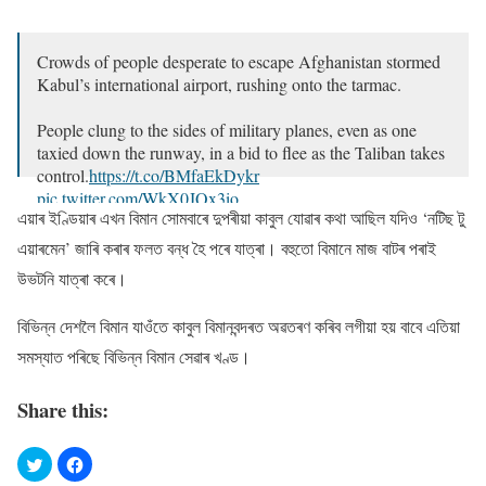
Crowds of people desperate to escape Afghanistan stormed
Kabul’s international airport, rushing onto the tarmac.
People clung to the sides of military planes, even as one
taxied down the runway, in a bid to flee as the Taliban takes
control.
https://t.co/BMfaEkDykr
pic.twitter.com/WkX0JQx3io
এয়াৰ ইণ্ডিয়াৰ এখন বিমান সোমবাৰে দুপৰীয়া কাবুল যোৱাৰ কথা আছিল যদিও ‘নটিছ টু
— The New York Times (@nytimes)
August 16, 2021
এয়াৰমেন’ জাৰি কৰাৰ ফলত বন্ধ হৈ পৰে যাত্ৰা। বহুতো বিমানে মাজ বাটৰ পৰাই
উভটনি যাত্ৰা কৰে।
বিভিন্ন দেশলৈ বিমান যাওঁতে কাবুল বিমানবন্দৰত অৱতৰণ কৰিব লগীয়া হয় বাবে এতিয়া
সমস্যাত পৰিছে বিভিন্ন বিমান সেৱাৰ খণ্ড।
Share this: