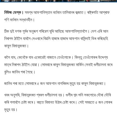
নিউজ ডেস্ক।
সমগ্ৰ আফগানিস্তান বৰ্তমান তালিবানৰ কব্জাত। ৰাষ্ট্ৰপতি আশ্ৰাফ
গণি বৰ্তমান সন্ধানহীন।
ঠিক দুই দশক পূৰ্বৰ অনুৰূপ পৰিৱেশ ঘূৰি আহিছে আফগানিস্তানলৈ। দেশ এৰি আন
নিৰাপদ ঠাইলৈ যাবলৈ দেওবাৰে বিয়লি হাজাৰ হাজাৰ আফগান বাসিন্দাই ভিৰ কৰিছেহি
কাবুল বিমানবন্দৰত।
কলৈ যাব, কেনেকৈ যাব একোৱেই নাজানে তেওঁলোকে। কিন্তু তেওঁলোকৰ উদ্দেশ্য
মাত্ৰ নিৰাপদ ঠাইলৈ যোৱা। সোমবাৰে কাবুল বিমানবন্দৰত মাৰ্কিন সেনাই গুলীচালনা কৰে
বুলিও জানিব পৰা গৈছে।
জানিব পৰা মতে সোমবাৰে ৫ জন আফগান নাগৰিকৰ মৃত্যু হয় কাবুল বিমানবন্দৰত।
খবৰ অনুসৰি, বিমানবন্দৰত প্ৰবল গুলীচালনা হয়। গুলীৰ শব্দ শুনি সকলোৱে দৌৰা দৌৰি
কৰি পলাবলৈ চেষ্টা কৰে। বহুতে বিমানত উঠাৰ চেষ্টা কৰে। সেই সময়তে ৫ জন লোকৰ
মৃত্যু হয়।