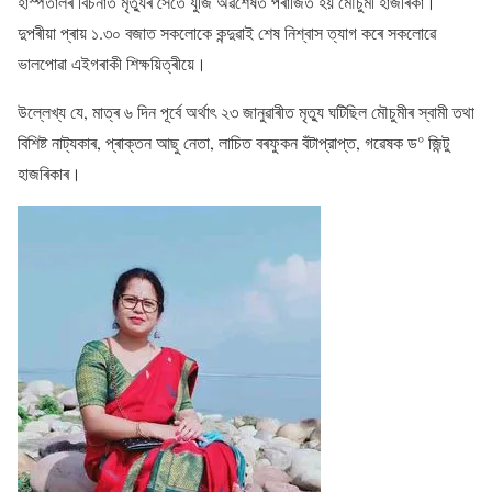
হাস্পতালৰ বিচনাত মৃত্যুৰ সৈতে যুঁজি অৱশেষত পৰাজিত হয় মৌচুমী হাজৰিকা।
দুপৰীয়া প্ৰায় ১.৩০ বজাত সকলোকে কন্দুৱাই শেষ নিশ্বাস ত্যাগ কৰে সকলোৱে
ভালপোৱা এইগৰাকী শিক্ষয়িত্ৰীয়ে।
উল্লেখ্য যে, মাত্ৰ ৬ দিন পূৰ্বে অৰ্থাৎ ২৩ জানুৱাৰীত মৃত্যু ঘটিছিল মৌচুমীৰ স্বামী তথা
বিশিষ্ট নাট্যকাৰ, প্ৰাক্তন আছু নেতা, লাচিত বৰফুকন বঁটাপ্রাপ্ত, গৱেষক ড° জিন্টু
হাজৰিকাৰ।