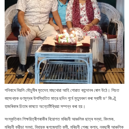
শনিবাৰে বিয়লি মৌচুমীৰ মৃতদেহ মাছখোৱা আহি পোৱাত কান্দোনৰ ৰোল উঠে। পিচত
বহুসংখ্যক গুণমুগ্ধৰ উপস্থিতিত মাত্র ছদিন পূর্বে মৃত্যুবৰণ কৰা স্বামী ড° জিণ্টু
হাজৰিকাৰ চিতাৰ কাষতে অন্তেষ্টিক্রিয়া সম্পন্ন কৰা হয়।
সংস্কৃতিবান শিক্ষয়িত্ৰীগৰাকীৰ বিয়োগত মৰিয়নী আঞ্চলিক ছাত্ৰ সন্থা, কিংশুক,
মৰিয়নী ক্রীড়া সন্থা, বিধায়ক ৰূপজ্যোতি কুমী, মৰিয়নী প্ৰেছ ক্লাব, নকছাৰী আঞ্চলিক