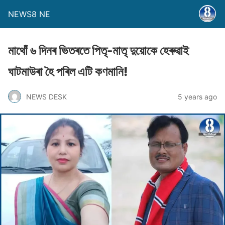
NEWS8 NE
মাথোঁ ৬ দিনৰ ভিতৰতে পিতৃ-মাতৃ দুয়োকে হেৰুৱাই
ঘাটমাউৰা হৈ পৰিল এটি কণমানি!
NEWS DESK
5 years ago