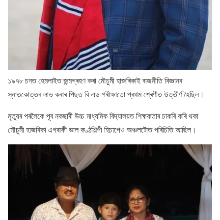
১৯৭৮ চনত হেমলাইত জন্মগ্ৰহণ কৰা মৌচুমী হাজৰিকাই ৰাজনীতি বিজ্ঞানৰ
স্নাতকোত্তৰ লাভ কৰাৰ পিছত বি এড পৰীক্ষাতো প্ৰথম শ্ৰেণীত উত্তীৰ্ণ হৈছিল।
মৃত্যুৰ পৰলৈকে পূব নকছাৰী উচ্চ মাধ্যমিক বিদ্যালয়ত শিক্ষকতাৰ চাকৰি কৰি থকা
মৌচুমী হাজৰিকা এগৰাকী ভাল কণ্ঠশিল্পী হিচাপেও অঞ্চলটোত পৰিচিতি আছিল।