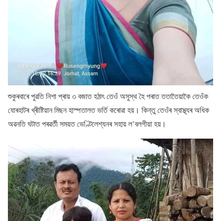
শুকুৰবাৰে পুৱতি নিশা প্ৰায় ৩ বজাত হঠাৎ তেওঁ অসুস্থ হৈ পৰাত ততাতৈয়াকৈ তেওঁক
যোৰহাটৰ খ্ৰীষ্টিয়ান মিছন হাস্পতালত ভর্তি কৰোৱা হয়। কিন্তু তেওঁৰ স্বাস্থ্যৰ অধিক
অৱনতি ঘটাত পৰৱৰ্তী সময়ত ভেণ্টিলেশ্যনৰ সহায় ল’বলগীয়া হয়।